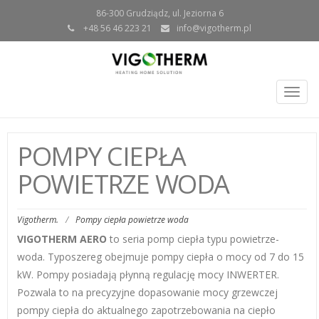
86-300 Grudziądz, ul. Jeziorna 6
+48 56 46 223 21
info@vigotherm.pl
Togg
navig
POMPY CIEPŁA
POWIETRZE WODA
Vigotherm.
/
Pompy ciepła powietrze woda
VIGOTHERM AERO
to seria pomp ciepła typu powietrze-
woda. Typoszereg obejmuje pompy ciepła o mocy od 7 do 15
kW. Pompy posiadają płynną regulację mocy INWERTER.
Pozwala to na precyzyjne dopasowanie mocy grzewczej
pompy ciepła do aktualnego zapotrzebowania na ciepło