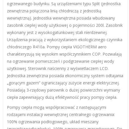
ogrzewanego budynku. Są urządzeniami typu Split (jednostka
zewnętrzna połączona linią chłodniczą z jednostką
wewnętrzną). Jednostka wewnętrzna posiada wbudowany
zasobnik ciepłej wody użytkowej o pojemności 200l. Zasobnik
wykonany jest z wysokogatunkowej stali nierdzewnej.
Urządzenia pracują z wykorzystaniem ekologicznego czynnika
chłodniczego R410a. Pompy ciepła VIGOTHERM aero
charakteryzują się wysokim współczynnikiem COP. Pozwalają
na ogrzewanie pomieszczeń i podgrzewanie ciepłej wody
użytkowej. Sterownik naścienny z wyświetlaczem LCD.
Jednostka zewnętrzna posiada ekonomiczny system odtajania
„gorącym gazem” ograniczający zużycie energii elektrycznej.
Posiadają 3-rzędowy parownik o dużej powierzchni wymiany
ciepła zapewniający dużą efektywność pracy pompy ciepła.
Pompy ciepła mogą współpracować z następującymi
rodzajami instalacji wewnętrznej centralnego ogrzewania:
100% ogrzewania podłogowego, układ mieszany
(grzejniki+podłogówka), 100% ogrzewania grzejnikowego. Do