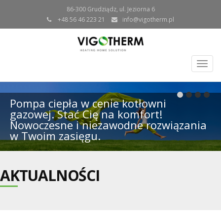
86-300 Grudziądz, ul. Jeziorna 6
+48 56 46 223 21
info@vigotherm.pl
Togg
navig
Pompa ciepła w cenie kotłowni
gazowej. Stać Cię na komfort!
Nowoczesne i niezawodne rozwiązania
w Twoim zasięgu.
AKTUALNOŚCI