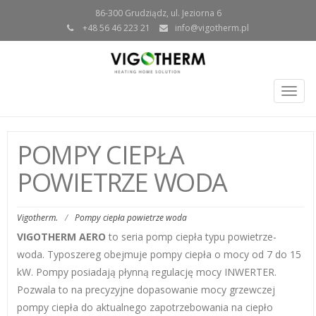
86-300 Grudziądz, ul. Jeziorna 6
+48 56 46 223 21
info@vigotherm.pl
Togg
navig
POMPY CIEPŁA
POWIETRZE WODA
Vigotherm.
/
Pompy ciepła powietrze woda
VIGOTHERM AERO
to seria pomp ciepła typu powietrze-
woda. Typoszereg obejmuje pompy ciepła o mocy od 7 do 15
kW. Pompy posiadają płynną regulację mocy INWERTER.
Pozwala to na precyzyjne dopasowanie mocy grzewczej
pompy ciepła do aktualnego zapotrzebowania na ciepło