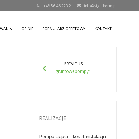
+48 56 46 223 21
info@vigotherm.pl
OWANIA
OPINIE
FORMULARZ OFERTOWY
KONTAKT
PREVIOUS
gruntowepompy1
REALIZACJE
Pompa ciepła – koszt instalacji i