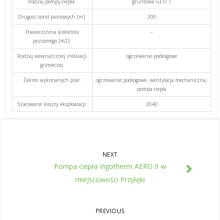
Rodzaj pompy ciepła:
gruntowa GEO 7
Długość sond pionowych [m]:
200
Powierzchnia kolektora
–
poziomego [m2]:
Rodzaj wewnętrznej instalacji
ogrzewanie podłogowe
grzewczej:
Zakres wykonanych prac:
ogrzewanie podłogowe, wentylacja mechaniczna,
pompa ciepła
Szacowane koszty eksploatacji:
2040
NEXT
Pompa ciepła Vigotherm AERO 9 w
miejscowości Przyłęki
PREVIOUS