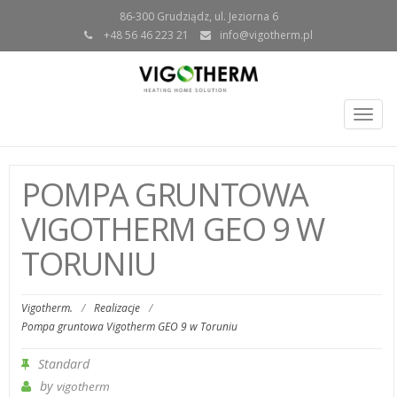
86-300 Grudziądz, ul. Jeziorna 6
+48 56 46 223 21
info@vigotherm.pl
Togg
navig
POMPA GRUNTOWA
VIGOTHERM GEO 9 W
TORUNIU
Vigotherm.
/
Realizacje
/
Pompa gruntowa Vigotherm GEO 9 w Toruniu
Standard
by
vigotherm