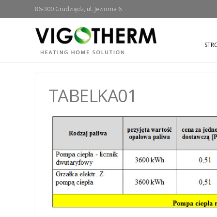
86-300 Grudziądz, ul. Jeziorna 6
STR
TABELKA01