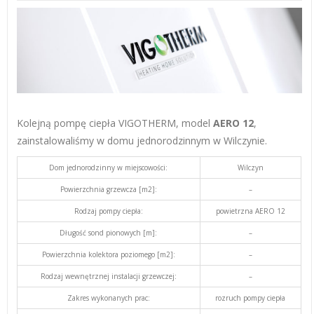
Kolejną pompę ciepła VIGOTHERM, model
AERO 12
,
zainstalowaliśmy w domu jednorodzinnym w Wilczynie.
Dom jednorodzinny w miejscowości:
Wilczyn
Powierzchnia grzewcza [m2]:
–
Rodzaj pompy ciepła:
powietrzna AERO 12
Długość sond pionowych [m]:
–
Powierzchnia kolektora poziomego [m2]:
–
Rodzaj wewnętrznej instalacji grzewczej:
–
Zakres wykonanych prac:
rozruch pompy ciepła