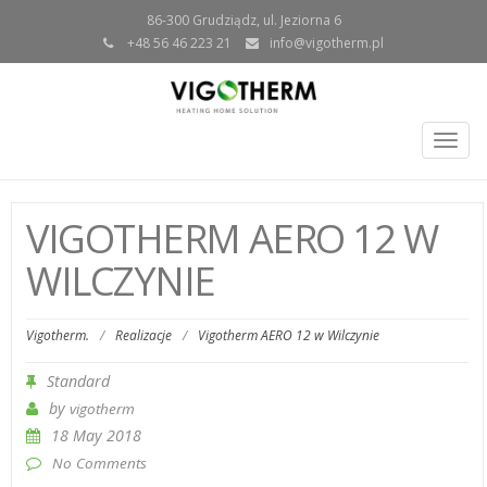
86-300 Grudziądz, ul. Jeziorna 6
+48 56 46 223 21
info@vigotherm.pl
Togg
navig
VIGOTHERM AERO 12 W
WILCZYNIE
Vigotherm.
/
Realizacje
/
Vigotherm AERO 12 w Wilczynie
Standard
by
vigotherm
18 May 2018
No Comments