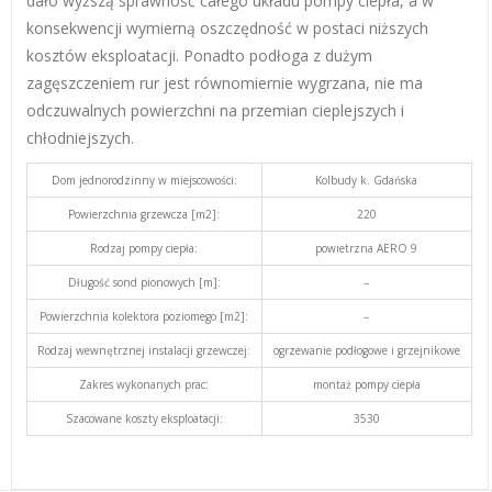
dało wyższą sprawność całego układu pompy ciepła, a w
konsekwencji wymierną oszczędność w postaci niższych
kosztów eksploatacji. Ponadto podłoga z dużym
zagęszczeniem rur jest równomiernie wygrzana, n
ie ma
odczuwalnych powierzchni na przemian cieplejszych i
chłodniejszych.
Dom jednorodzinny w miejscowości:
Kolbudy k. Gdańska
Powierzchnia grzewcza [m2]:
220
Rodzaj pompy ciepła:
powietrzna AERO 9
Długość sond pionowych [m]:
–
Powierzchnia kolektora poziomego [m2]:
–
Rodzaj wewnętrznej instalacji grzewczej:
ogrzewanie podłogowe i grzejnikowe
Zakres wykonanych prac:
montaż pompy ciepła
Szacowane koszty eksploatacji:
3530