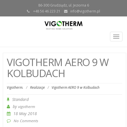
86-300 Grudziądz, ul. Jeziorna 6
+48 56 46 223 21
info@vigotherm.pl
Togg
navig
VIGOTHERM AERO 9 W
KOLBUDACH
Vigotherm.
/
Realizacje
/
Vigotherm AERO 9 w Kolbudach
Standard
by
vigotherm
18 May 2018
No Comments