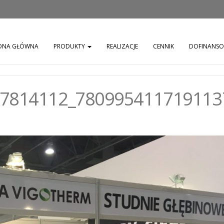
ONA GŁÓWNA
PRODUKTY
REALIZACJE
CENNIK
DOFINANS
7814112_780995411719113