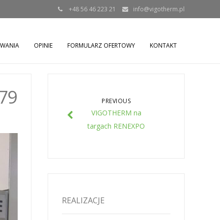
+48 56 46 223 21
info@vigotherm.pl
OWANIA
OPINIE
FORMULARZ OFERTOWY
KONTAKT
79
PREVIOUS
VIGOTHERM na
targach RENEXPO
REALIZACJE