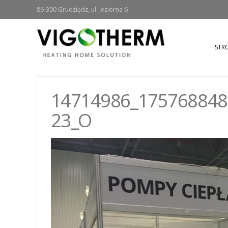
86-300 Grudziądz, ul. Jeziorna 6
STR
14714986_175768848
23_O